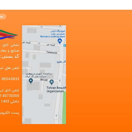
صف
صنایع و معادن
کد پستی: 583648499
تلفن های تم
1-8834-5833
تلفن اتاق ایر
1-85730000
داخلی 1433
پست الکترون
m