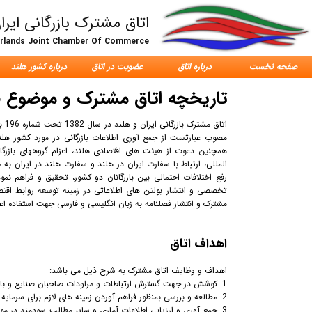
اتاق مشترک بازرگانی ایرا
erlands Joint Chamber Of Commerce
صفحه نخست
درباره اتاق
عضویت در اتاق
درباره کشور هلند
تاریخچه اتاق مشترک و موضوع ف
اتا
مصوب عبارتست از جمع آوری اطلاعات بازرگانی در مورد کشور هلند 
همچنین دعوت از هیئت های اقتصادی هلند، اعزام گروههای بازرگا
المللی، ارتباط با سفارت ایران در هلند و سفارت هلند در ایران به م
رفع اختلافات احتمالی بین بازرگانان دو کشور، تحقیق و فراهم نم
تخصصی و انتشار بولتن های اطلاعاتی در زمینه توسعه روابط اقتص
مشترک و انتشار فصلنامه به زبان انگلیسی و فارسی جهت استفاده اعض
اهداف اتاق
اهداف و وظایف اتاق مشترک به شرح ذیل می باشد:
1. کوشش در جهت گسترش ارتباطات و مراودات صاحبان صنایع و بازرگانان ایرانی و کشور مقابل در زمینه تجارت، صنعت، خدمات، کشاورزی، معدن و سایر امور مربوطه.
2. مطالعه و بررسی بمنظور فراهم آوردن زمینه های لازم برای سرمایه گذاری های صنعتی و بازرگانی و معدنی و کشاورزی در دو کشور.
3. جمع آوری و ارزیابی اطلاعات آماری و سایر مطالب سودمند در مور