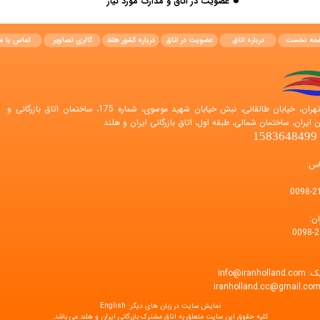
⏺
عضویت در اتاق و مدارک مورد نیاز
حه نخست
درباره اتاق
عضویت در اتاق
درباره کشور هلند
گالری تصاویر
تماس با ما
نشانی اتاق: تهران، خیابان طالقانی، نبش خیابان شهید موسوی، شماره 175، ساختمان اتاق بازرگانی و
 ایران، ساختمان شمالی، طبقه اول، اتاق بازرگانی ایران و هلند
1
اس:
0098-2
ان:
0098-2
یک:
info@iranholland.com
iranholland.cc@gmail.co
نمایش سایت در زبان های دیگر:
English
کليه حقوق اين سايت متعلق به اتاق مشترک بازرگانی ایران و هلند می باشد.