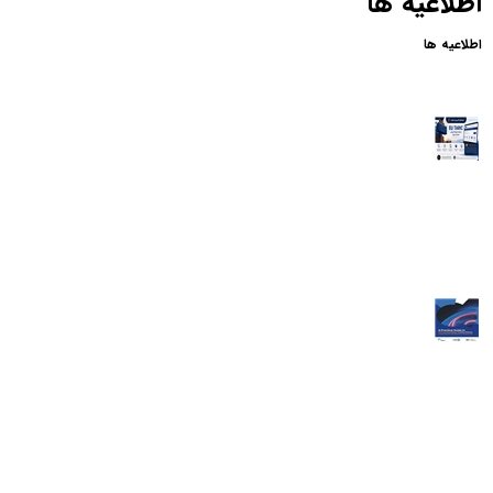
معرفی ابزارهای کاربردی تجارت EU TARIC | سامانه تعرفه گمرکی اتحادیه
اروپا
اتاق بازرگانی ایران و هلندمعرفی می‌کند🔧 ابزارهای کاربردی تجارتEU TARIC
| سامانه تعرفه گمرکی اتحادیه اروپااگر قصد صادرات کالا به کشورهای عضو
اتحادیه اروپا را دارید، EU TARIC یکی از مهم‌ترین ابزارهایی است که باید از
آن استفاده کنید.این سامانه رسمی کمیسیون اروپا، اطلاعات مربوط به تعرفه‌های
گمرکی، محدودیت‌های وارداتی، سهمیه‌های......
ادامه مطلب...
معرفی منبع تخصصی در حوزه تجارت بین‌الملل
📚 معرفی منبع تخصصی در حوزه تجارت بین‌المللراهنمای کاربردی وصولی‌های
اسنادی (Documentary Collections) در تجارت بین‌الملل🟠 اتاق بازرگانی
ایران و هلند، به‌منظور ارتقای دانش فعالان اقتصادی، نسخه جدید راهنمای
تخصصی A Practical Guide to Documentary Collections:
Understanding Documentary Collections in International Trade را در
اختیار علاقمندان قرار میدهد. 🤝 این راهنما که با......
ادامه مطلب...
اعلام نتیجه بررسی فهرست اعضای اتاق هلند جهت شرکت در مجمع عمومی
عادی سالیانه 18 خرداد 1405
جهت مشاهده روی لینک های زیر 👇👇میتوانید کلیک کنید نامه معاونت بین