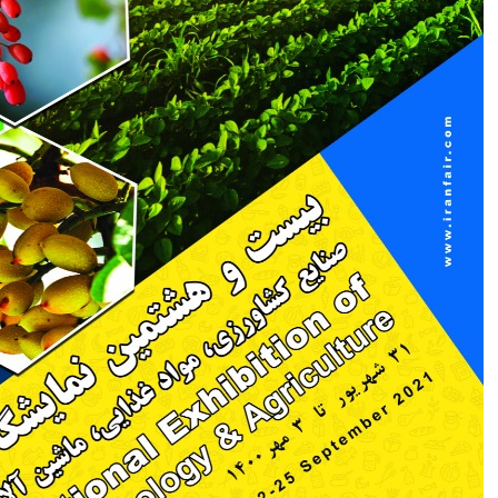
نمایشگاه ایران آگروفود | بیست و هشتمین نمایشگاه بین المللی تخصصی
صنایع کشاورزی، مواد غذایی، ماشین آلات و صنایع وابسته تهران سال ۱۴۰۰
تاریخ برگزاری نمایشگاه ایران آگروفود ۳۱ شهریور تا ۳ مهر ۱۴۰۰تاریخ میلادی
Sep 22-25 , 2021۴ روز نمایشگاهچهارشنبه تا یکشنبهزمان بازدید ۱۰ صبح
الی ۶ عصرمحل دائمی نمایشگاه های بین المللی تهران......
ادامه مطلب...