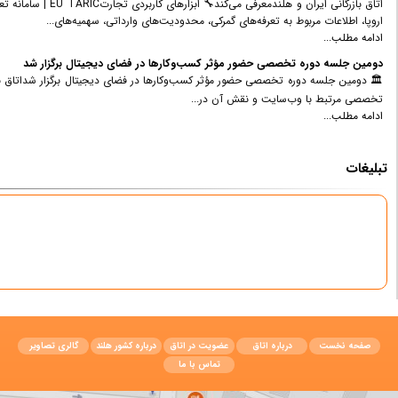
اتاق بازرگانی ایران و هلندمعرفی می‌کند🔧 ابزارهای کاربردی تجارتEU TARIC | سامانه تعرفه گمرکی اتحادیه اروپااگر قصد صادرات کالا به کشورهای عضو اتحادیه اروپا را دارید، EU TARIC یکی از مهم‌ترین ابزارهایی است که باید از آن استفاده کنید.این سامانه رسمی کمیسیون
 کسب‌وکارها در فضای دیجیتال» را به‌صورت آنلاین برگزار کرد.💻 در این جلسه، مباحث