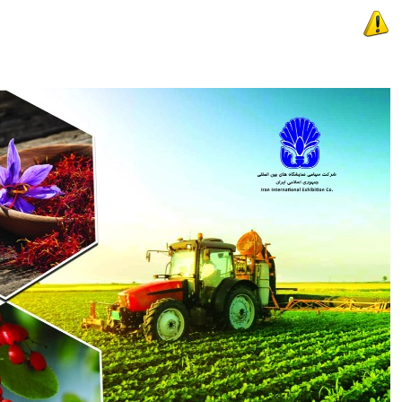
INOTEX 2022یازدهمین نمایشگاه بین المللی نوآوری و فناوری
(اینوتکس) از 20 الی 23 اردیبهشت ماه 1401 یک رویداد منحصر به فرد در
اکوسیستم نوآوری و فناوری که هرساله توسط پارک فناوری پردیس، و با حضور
کارآفرینان و صاحب‌نظران مطرح حوزه علم و فناوری برگزار می‌شود.......
ادامه مطلب...