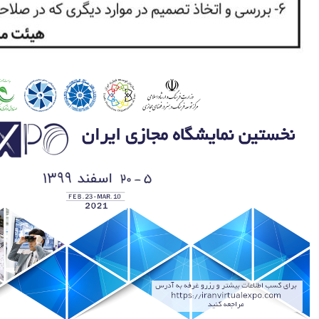
نخستین نمایشگاه مجازی ایران 5 الی 20 اسفندماه 99 برگزار می شود
نخستین نمایشگاه مجازی ایران 5 الی 20 اسفندماه 99 برگزار می
شود نخستین نمایشگاه مجازی ایران با عنوان IranVirtual Expo توسط اتاق
های بازرگانی، صنایع، معادن و کشاورزی ایران و اتاق بازرگانی تهران و با
حمایت سازمان توسعه تجارت، صندوق نوآوری و شکوفایی ریاست جمهوری و
مرکز توسعه تجارت الکترونیکی وزارت صمت......
ادامه مطلب...