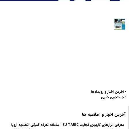
وبینار ژنتیک، اصلاح نژاد و چشم انداز آن در مواد غذایی و کشاورزی از
اتفاقات معمول تا ویرایش ژن
وبینار ژنتیک، اصلاح نژاد و چشم انداز آن در مواد غذایی و کشاورزی از اتفاقات
معمول تا ویرایش ژن 🗓️ دوشنبه 28 مهر ⏰ ساعت 10:30 صبح 📌لینک ثبت
نام در وبینار:https://join.skype.com/nux2YPmjDMF7 این وبینار برای
اعضای اتاق مشترک ایران و هلند رایگان برگزار می گردد.......
ادامه مطلب...
تمدید مهر خروج دانشجوئی
تمدید مهر خروج دانشجوئیبرای دانشجویانی که گذرنامه آنان ممهور به مهر
خروج دانشجویی لغایت ۱۳۹۹/۰۶/۳۱ می‌باشد.با عنایت به استمرار شیوع کووید
19 در اکثر کشورهای جهان، به اطلاع می‌رساند برخی کشورها در ادامه اجرای
پروتکل‌های بهداشتی هرگونه ورود و سفر به کشور خود را تا اطلاع ثانوی ممنوع
اعلام داشته و......
ادامه مطلب...