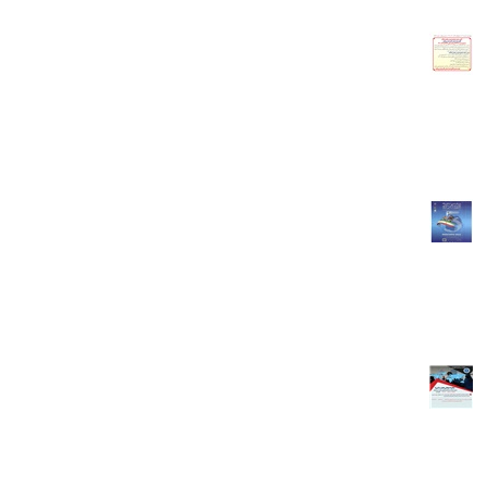
به شماره ثبت 47491 و شناسه ملی 14008415736
بدینوسیله از کلیه اعضاء محترم اتاق مشترک بازرگانی ایران و هلند دعوت به
عمل می آید تا در جلسه مجمع عمومی عادی سالانه که در روز سه شنبه مورخ
06/04/1402ساعت 11 صبح در محل اتاق بازرگانی ایران به نشانی تهران،
خیابان طالقانی، شماره 175، طبقه یک ساختمان جدید برگزار می گردد،......
ادامه مطلب...
پنجمین نمایشگاه توانمندی‌های صادراتی جمهوری اسلامی ایران (IRAN
EXPO 2023)
پنجمین نمایشگاه توانمندی‌های صادراتی جمهوری اسلامی ایران (IRAN EXPO
2023) به عنوان بزرگترین رویداد صادراتی کشور در تاریخ 17 الی 20
اردیبهشت ماه سال 1402 در محل دائمی نمایشگاه های بین المللی تهران
برگزار می‌شود.علاقه مندان به حضور در این رویداد تجاری می‌توانند با شماره
تلفن 77247493-021 و یا شماره واتس......
ادامه مطلب...
همایش چگونه جهانی تجارت کنیم؟ ضرورت ‌های حرفه ای و قانونی تجارت
بین ‌الملل
🔶 چگونه جهانی تجارت کنیم؟ ضرورت ‌های حرفه ای و قانونی تجارت بین
‌المللطبق اطلاع واصله از معاونت بین الملل اتاق ایران به استحضار می رساند
که این معاونت در نظر دارد همایش «چگونه جهانی تجارت کنیم؟ ضرورت ‌های
حرفه ای و قانونی تجارت بین ‌الملل»را با هدف توسعه حضور تجار......
ادامه مطلب...
سمینار آموزشی نقش و اهمیت قـراردادهای تجاری در بازرگانی بین المللی