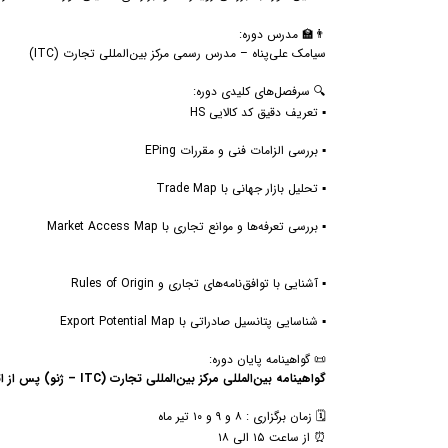
👨‍🏫 مدرس دوره:
سیامک علی‌پناه – مدرس رسمی مرکز بین‌المللی تجارت (ITC)
🔍 سرفصل‌های کلیدی دوره:
▪️ تعریف دقیق کد کالایی HS
▪️ بررسی الزامات فنی و مقررات EPing
▪️ تحلیل بازار جهانی با Trade Map
▪️ بررسی تعرفه‌ها و موانع تجاری با Market Access Map
▪️ آشنایی با توافق‌نامه‌های تجاری و Rules of Origin
▪️ شناسایی پتانسیل صادراتی با Export Potential Map
📜 گواهینامه پایان دوره:
گواهینامه بین‌المللی مرکز بین‌المللی تجارت (ITC – ژنو) پس از اتمام دوره صادر خواهد شد.
🗓 زمان برگزاری : ۸ و ۹ و ۱۰ تیر ‌ماه
⏰ از ساعت ۱۵ الی ۱۸