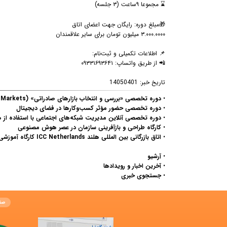
⌛️ مجموعا ۹ساعت (۳ جلسه)
🎁مبلغ دوره: رایگان جهت اعضای اتاق
۳.۰۰۰.۰۰۰۰ میلیون تومان برای سایر علاقمندان
📌 اطلاعات تکمیلی و ثبت‌نام:
📲 از طریق واتساپ: ۰۹۳۳۱۶۹۳۶۴۱
تاریخ خبر:
14050401
•
دوره تخصصی «بررسی و انتخاب بازارهای صادراتی» (Considering Export Markets)
•
دوره تخصصی حضور مؤثر کسب‌وکارها در فضای دیجیتال
•
دوره تخصصی آنلاین مدیریت شبکه‌های اجتماعی با استفاده ا
•
کارگاه طراحی و بازآفرینی سازمان در عصر هوش مصنوعی
•
اتاق بازرگانی بین المللی هلند ICC Netherlands کارگاه آموزشی آنلاین " پیمایش تجارت جهانی در جهان چندقطبی" را برگزار می کند.
•
آرشیو
•
آخرین اخبار و رویدادها
•
جستجوی خبری
صف