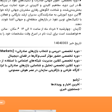
🔰دوره تخصصی "اصول جهانی صادرات و تکنیک‌های نفوذ در بازارهای بین‌المللی" ۷ خردا
🔺در این دوره، مفاهیم کلیدی و کاربردی در حوزه تجارت بین‌المل
بخش‌بندی‌شده، و شناخت الگوهای رفتاری مشتریان جهانی ارائه خو
🔻این دوره آموزشی به صادرکنندگان، مدیران ارشد بازرگانی و فعالان
با تکنیک‌های نوین نفوذ در بازارهای منطقه‌ای و جهانی آشنا شوند، 
دهند.
⏰زمان : چهارشنبه ۷ خرداد ماه از ساعت ۱۱ الی ۱۴
📍مکان : سالن ه
🔸خواهشمند است برای ثبت نام در اسرع وقت مشخصات خود را به شماره همراه 09331693641 واتساپ نمایید و یا با شماره
تاریخ خبر:
14040303
•
دوره تخصصی «بررسی و انتخاب بازارهای صادراتی» (Considering Export Markets)
•
دوره تخصصی حضور مؤثر کسب‌وکارها در فضای دیجیتال
•
دوره تخصصی آنلاین مدیریت شبکه‌های اجتماعی با استفاده ا
•
دوره آنلاین تخصصی تحلیل و شناسایی بازارهای صادراتی با ابزارهای
•
کارگاه طراحی و بازآفرینی سازمان در عصر هوش مصنوعی
•
آرشیو
•
آخرین اخبار و رویدادها
•
جستجوی خبری
صف