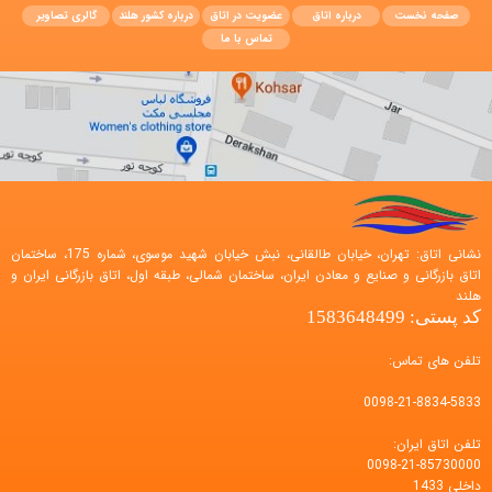
صفحه نخست
درباره اتاق
عضویت در اتاق
درباره کشور هلند
گالری تصاویر
تماس با ما
نشانی اتاق: تهران، خیابان طالقانی، نبش خیابان شهید موسوی، شماره 175، ساختمان
اتاق بازرگانی و صنایع و معادن ایران، ساختمان شمالی، طبقه اول، اتاق بازرگانی ایران و
هلند
کد پستی: 1583648499
تلفن های تماس:
0098-21-8834-5833
تلفن اتاق ایران:
0098-21-85730000
داخلی 1433