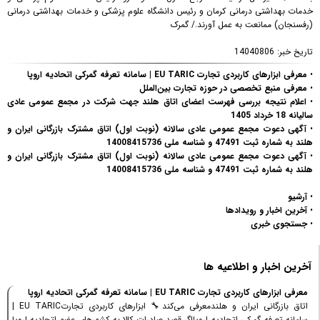
خدمات بهداشتی درمانی کرمان و رئیس دانشگاه علوم پزشکی و خدمات بهداشتی درمانی
(رفسنجان) ممانعت به عمل آورند./ گمرک
تاریخ خبر:
14040806
•
معرفی ابزارهای کاربردی تجارت EU TARIC | سامانه تعرفه گمرکی اتحادیه اروپا
•
معرفی منبع تخصصی در حوزه تجارت بین‌الملل
•
اعلام نتیجه بررسی فهرست اعضای اتاق هلند جهت شرکت در مجمع عمومی عادی
سالیانه 18 خرداد 1405
•
آگهی دعوت مجمع عمومی عادی سالانه (نوبت اول) اتاق مشترک بازرگانی ایران و
هلند به شماره ثبت 47491 و شناسه ملی 14008415736
•
آگهی دعوت مجمع عمومی عادی سالانه (نوبت اول) اتاق مشترک بازرگانی ایران و
هلند به شماره ثبت 47491 و شناسه ملی 14008415736
•
آرشیو
•
آخرین اخبار و رویدادها
•
جستجوی خبری
آخرین اخبار و اطلاعیه ها
معرفی ابزارهای کاربردی تجارت EU TARIC | سامانه تعرفه گمرکی اتحادیه اروپا
اتاق بازرگانی ایران و هلندمعرفی می‌کند🔧 ابزارهای کاربردی تجارتEU TARIC |
سامانه تعرفه گمرکی اتحادیه اروپااگر قصد صادرات کالا به کشورهای عضو اتحادیه اروپا