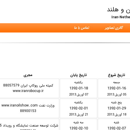
ن و هلند
Iran-Neth
گالری تصاویر
تماس با ما
تاریخ شروع
تاریخ پایان
مجری
جمعه
یکشنبه
کمیته ملی ربوکاپ ایران 88057579
1392-01-18
1392-01-16
www.iranrobocup.ir
05 آوریل 2013
07 آوریل 2013
پنج شنبه
یکشنبه
وزارت نفت www.iranoilshow..com
1392-02-01
1392-01-29
88900153
18 آوریل 2013
21 آوریل 2013
شنبه
سه شنبه
1392-02-10
1392-02-07