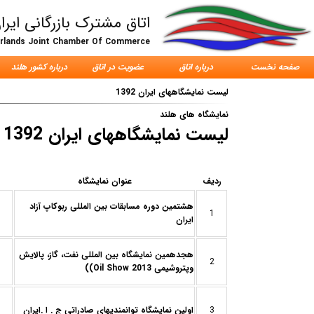
اتاق مشترک بازرگانی ایرا
erlands Joint Chamber Of Commerce
صفحه نخست
درباره اتاق
عضویت در اتاق
درباره کشور هلند
لیست نمایشگاههای ایران 1392
نمایشگاه های هلند
لیست نمایشگاههای ایران 1392
ردیف
عنوان نمایشگاه
هشتمین دوره مسابقات بین المللی ربوکاپ آزاد
1
ایران
هجدهمين نمایشگاه بین المللی نفت، گاز، پالایش
2
وپتروشیمی Oil Show 2013))
3
اولین نمایشگاه توانمندیهای صادراتی ج . ا .ایران