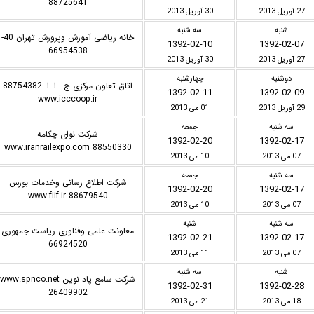
88725641
27 آوریل 2013
30 آوریل 2013
شنبه
سه شنبه
خانه ریاضی آموزش وپرورش تهران 40-
1392-02-10
1392-02-07
66954538
27 آوریل 2013
30 آوریل 2013
دوشنبه
چهارشنبه
اتاق تعاون مرکزی ج . ا. ا. 88754382
1392-02-11
1392-02-09
www.icccoop.ir
29 آوریل 2013
01 می 2013
سه شنبه
جمعه
شرکت نوای چکامه
1392-02-20
1392-02-17
www.iranrailexpo.com 88550330
07 می 2013
10 می 2013
سه شنبه
جمعه
شرکت اطلاع رسانی وخدمات بورس
1392-02-20
1392-02-17
www.fiif.ir 88679540
07 می 2013
10 می 2013
سه شنبه
شنبه
معاونت علمی وفناوری ریاست جمهوری
1392-02-21
1392-02-17
66924520
07 می 2013
11 می 2013
شنبه
سه شنبه
شرکت سامع پاد نوین www.spnco.net
1392-02-31
1392-02-28
26409902
18 می 2013
21 می 2013