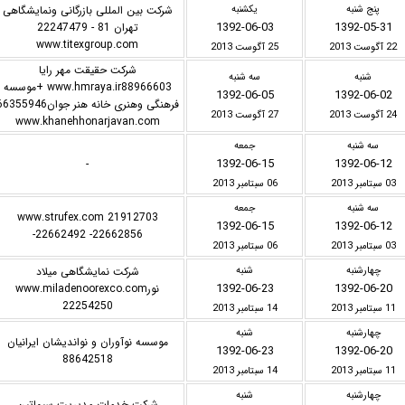
پنج شنبه
یکشنبه
شرکت بین المللی بازرگانی ونمایشگاهی
1392-06-03
1392-05-31
تهران 81 - 22247479
www.titexgroup.com
22 آگوست 2013
25 آگوست 2013
شرکت حقیقت مهر رایا
شنبه
سه شنبه
www.hmraya.ir88966603 +موسسه
1392-06-05
1392-06-02
فرهنگی وهنری خانه هنر جوان355946
24 آگوست 2013
27 آگوست 2013
www.khanehhonarjavan.com
سه شنبه
جمعه
1392-06-15
1392-06-12
-
03 سبتامبر 2013
06 سبتامبر 2013
سه شنبه
جمعه
www.strufex.com 21912703
1392-06-15
1392-06-12
-22662492 -22662856
03 سبتامبر 2013
06 سبتامبر 2013
چهارشنبه
شنبه
شرکت نمایشگاهی میلاد
1392-06-23
1392-06-20
نورwww.miladenoorexco.com
22254250
11 سبتامبر 2013
14 سبتامبر 2013
چهارشنبه
شنبه
موسسه نوآوران و نواندیشان ایرانیان
1392-06-23
1392-06-20
88642518
11 سبتامبر 2013
14 سبتامبر 2013
چهارشنبه
شنبه
شرکت خدمات مدیریت سیماتین